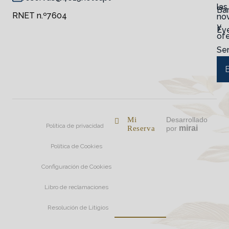
las
Ba
RNET n.º7604
no
y
Ev
ofe
Ser
E
Mi
Desarrollado
Política de privacidad
mirai
Reserva
por
Política de Cookies
Configuración de Cookies
Libro de reclamaciones
Resolución de Litigios