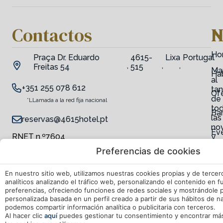
Contactos
H
N
Ho
Praça Dr. Eduardo
4615-
Lixa
Portugal
,
,
,
Freitas 54
515
Ma
Ha
al
+351 255 078 612
tan
Of
de
*LLamada a la red fija nacional
to
Ba
las
reservas@4615hotel.pt
no
Ev
RNET n.º7604
y
ofe
Preferencias de cookies
Ser
En nuestro sitio web, utilizamos nuestras cookies propias y de tercer
analíticos analizando el tráfico web, personalizando el contenido en 
E
preferencias, ofreciendo funciones de redes sociales y mostrándole p
personalizada basada en un perfil creado a partir de sus hábitos de 
podemos compartir información analítica o publicitaria con terceros.
Al hacer clic
aquí
puedes gestionar tu consentimiento y encontrar má