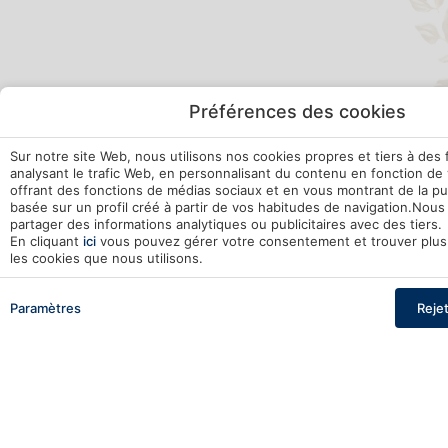
Préférences des cookies
Sur notre site Web, nous utilisons nos cookies propres et tiers à des 
analysant le trafic Web, en personnalisant du contenu en fonction de
offrant des fonctions de médias sociaux et en vous montrant de la pu
basée sur un profil créé à partir de vos habitudes de navigation.No
partager des informations analytiques ou publicitaires avec des tiers.
En cliquant
ici
vous pouvez gérer votre consentement et trouver plus 
les cookies que nous utilisons.
Promotion
Qui
Un espace
Recherche
— Départ
2 adultes · 1 chambre
conçu pour
Paramètres
Reje
des
moments
Gérer ma réservation
de saveur,
de confort
et de