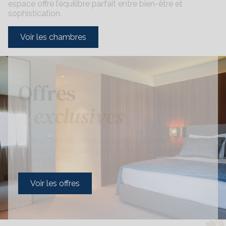
espace offre l’équilibre parfait entre bien-être et
sophistication.
Voir les chambres
Offres
exclusives
Profitez de nos offres exclusives et bénéficiez de
conditions spéciales pour vivre un séjour unique à
l’hôtel 4615.
Voir les offres