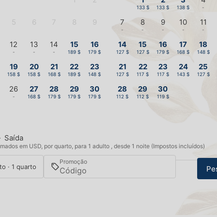
-
-
133 $
133 $
138 $
-
5
6
7
8
9
7
8
9
10
11
-
-
-
-
-
-
-
-
-
-
12
13
14
15
16
14
15
16
17
18
-
-
-
189 $
179 $
127 $
127 $
179 $
168 $
148 $
19
20
21
22
23
21
22
23
24
25
158 $
158 $
168 $
189 $
148 $
127 $
117 $
117 $
143 $
127 $
26
27
28
29
30
28
29
30
-
168 $
179 $
179 $
179 $
112 $
112 $
119 $
—
Saída
mados em USD, por quarto, para 1 adulto , desde 1 noite (Impostos incluídos)
Promoção
to · 1 quarto
Pe