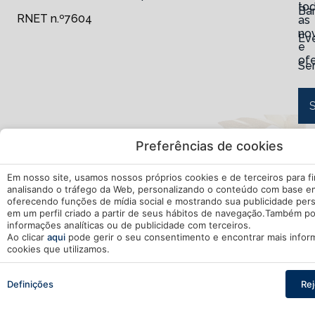
to
Ba
RNET n.º7604
as
no
Ev
e
ofe
Se
Preferências de cookies
A Minha
Desenvolvido
Em nosso site, usamos nossos próprios cookies e de terceiros para fin
Política de privacidade
mirai
Reserva
por
analisando o tráfego da Web, personalizando o conteúdo com base em
oferecendo funções de mídia social e mostrando sua publicidade per
Política de Cookies
em um perfil criado a partir de seus hábitos de navegação.Também p
informações analíticas ou de publicidade com terceiros.
Ao clicar
aqui
pode gerir o seu consentimento e encontrar mais infor
Configuração de Cookies
cookies que utilizamos.
Promoção
Quem
Pesquisar
Livro de reclamações
 — Saída
2 adultos · 1 quarto
Definições
Rej
Resolução de Litígios