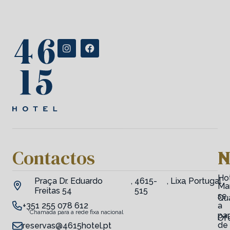
Contactos
H
N
Ho
Praça Dr. Eduardo
,
4615-
,
Lixa
,
Portugal
Ma
Freitas 54
515
se
Qu
+351 255 078 612
a
*Chamada para a rede fixa nacional
par
Of
de
reservas@4615hotel.pt