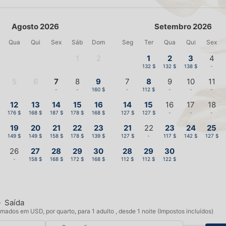
Agosto 2026
Setembro 2026
Qua
Qui
Sex
Sáb
Dom
Seg
Ter
Qua
Qui
Sex
1
2
1
2
3
4
-
-
132 $
132 $
138 $
-
5
6
7
8
9
7
8
9
10
11
-
-
-
-
160 $
-
112 $
-
-
-
12
13
14
15
16
14
15
16
17
18
176 $
168 $
187 $
178 $
168 $
127 $
127 $
-
-
-
19
20
21
22
23
21
22
23
24
25
149 $
149 $
158 $
178 $
139 $
127 $
-
117 $
142 $
127 $
26
27
28
29
30
28
29
30
-
158 $
168 $
172 $
168 $
112 $
112 $
122 $
—
Saída
mados em USD, por quarto, para 1 adulto , desde 1 noite (Impostos incluídos)