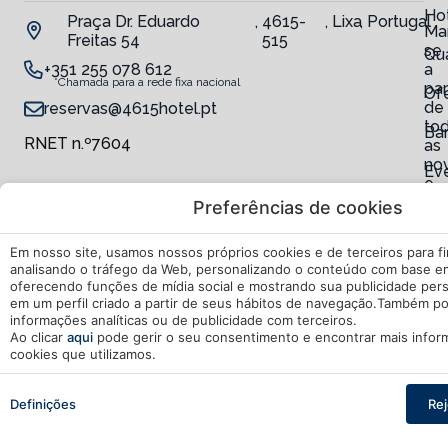
Ho
Praça Dr. Eduardo
,
4615-
,
Lixa
,
Portugal
Ma
Freitas 54
515
se
Qu
+351 255 078 612
a
*Chamada para a rede fixa nacional
par
Of
de
reservas@4615hotel.pt
to
Ba
RNET n.º7604
as
no
Ev
e
ofe
Preferências de cookies
Se
Em nosso site, usamos nossos próprios cookies e de terceiros para fin
analisando o tráfego da Web, personalizando o conteúdo com base em
oferecendo funções de mídia social e mostrando sua publicidade per
em um perfil criado a partir de seus hábitos de navegação.Também p
informações analíticas ou de publicidade com terceiros.
Ao clicar
aqui
pode gerir o seu consentimento e encontrar mais infor
cookies que utilizamos.
A Minha
Desenvolvido
Promoção
Quem
Política de privacidade
Pesquisar
mirai
Reserva
por
 — Saída
2 adultos · 1 quarto
Definições
Rej
Política de Cookies